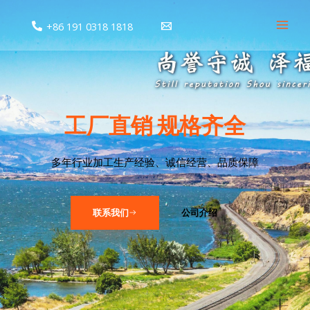
跳
Main
+86 191 0318 1818
至
Men
内
容
工厂直销 规格齐全
多年行业加工生产经验、诚信经营、品质保障
联系我们
公司介绍