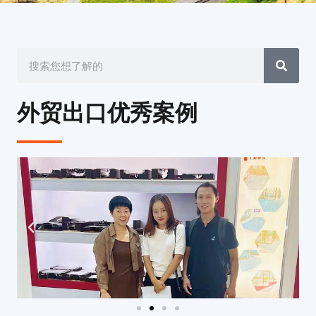
S
S
E
A
e
R
a
C
外贸出口优秀案例
H
r
c
h
P
N
r
e
e
x
v
t