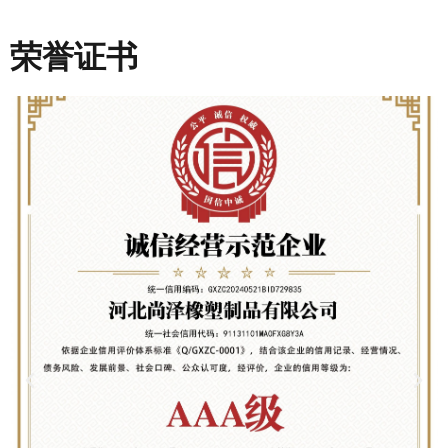
荣誉证书
P
N
r
e