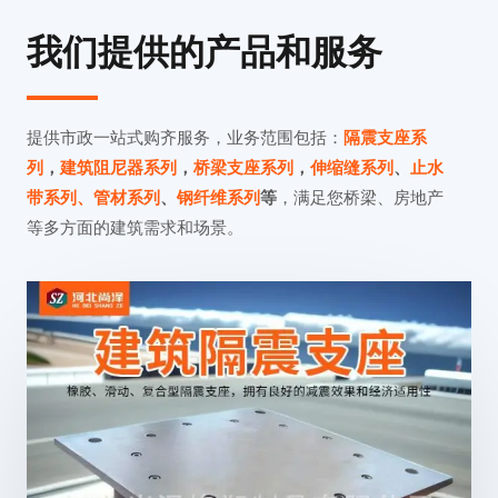
i
我们提供的产品和服务
o
u
提供市政一站式购齐服务，业务范围包括：
隔震支座系
s
列
，
建筑阻尼器系列
，
桥梁支座系列
，
伸缩缝系列
、
止水
带系列、
管材系列
、
钢纤维系列
等
，满足您桥梁、房地产
等多方面的建筑需求和场景。