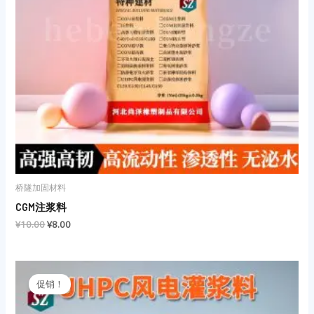
桥隧加固材料
CGM注浆料
¥
10.00
¥
8.00
原
当
价
前
促销！
为：
价
¥10.00。
格
为：