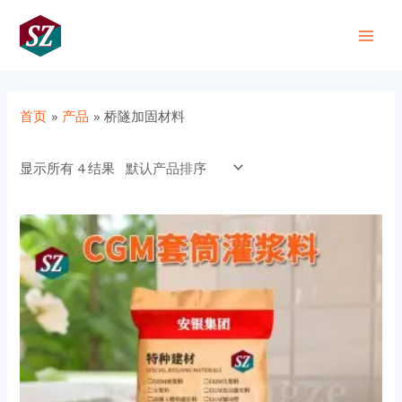
跳
Main
至
+86 191 0318 1818
Men
内
容
首页
产品
桥隧加固材料
显示所有 4 结果