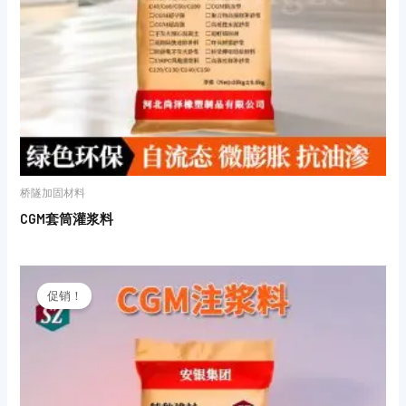
桥隧加固材料
CGM套筒灌浆料
原
当
价
前
促销！
为：
价
¥10.00。
格
为：
¥8.00。