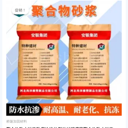
原
当
价
前
促销！
为：
价
¥10.00。
格
为：
¥8.00。
桥隧加固材料