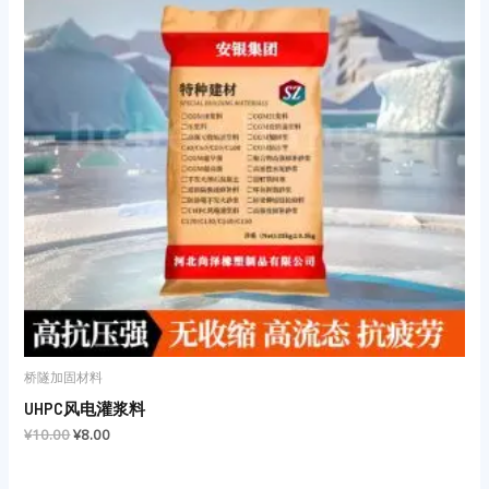
¥8.00。
桥隧加固材料
UHPC风电灌浆料
¥
10.00
¥
8.00