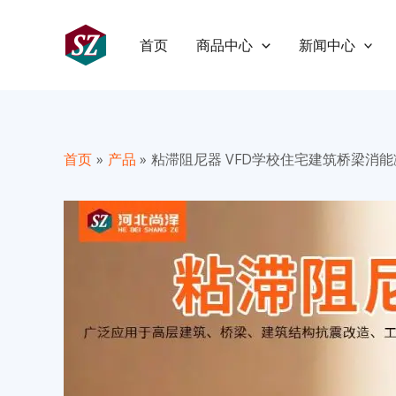
跳
至
首页
商品中心
新闻中心
内
容
首页
产品
粘滞阻尼器 VFD学校住宅建筑桥梁消