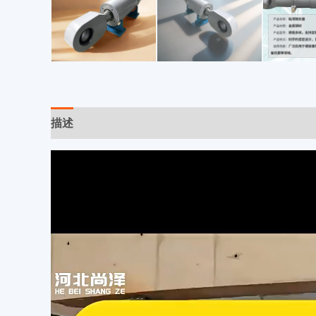
描述
其他信息
用户评价 (0)
视
频
播
放
器