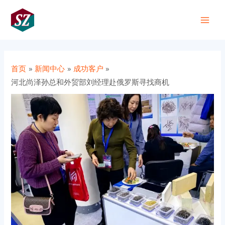
跳
Post
Main
至
navigation
+86 191 0318 1818
Men
内
容
首页
新闻中心
成功客户
河北尚泽孙总和外贸部刘经理赴俄罗斯寻找商机