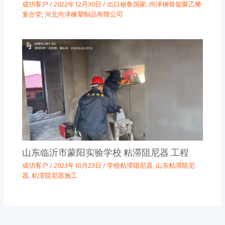
成功客户
/
2022年12月30日
/
出口秘鲁国家
,
尚泽钢骨架聚乙烯
复合管
,
河北尚泽橡塑制品有限公司
山东临沂市蒙阳实验学校 粘滞阻尼器 工程
成功客户
/
2023年10月23日
/
学校粘滞阻尼器
,
山东粘滞阻尼
器
,
粘滞阻尼器施工