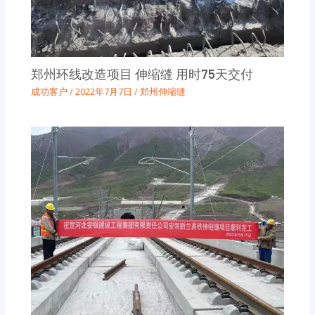
郑州环线改造项目 伸缩缝 用时75天交付
成功客户
/
2022年7月7日
/
郑州伸缩缝