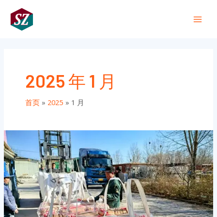
跳
Main
至
+86 191 0318 1818
Men
内
容
2025 年 1 月
首页
2025
1 月