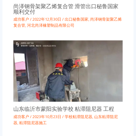
尚泽钢骨架聚乙烯复合管 滑管出口秘鲁国家
顺利交付
成功客户
/
2022年12月30日
/
出口秘鲁国家
,
尚泽钢骨架聚乙烯
复合管
,
河北尚泽橡塑制品有限公司
山东临沂市蒙阳实验学校 粘滞阻尼器 工程
成功客户
/
2023年10月23日
/
学校粘滞阻尼器
,
山东粘滞阻尼
器
,
粘滞阻尼器施工