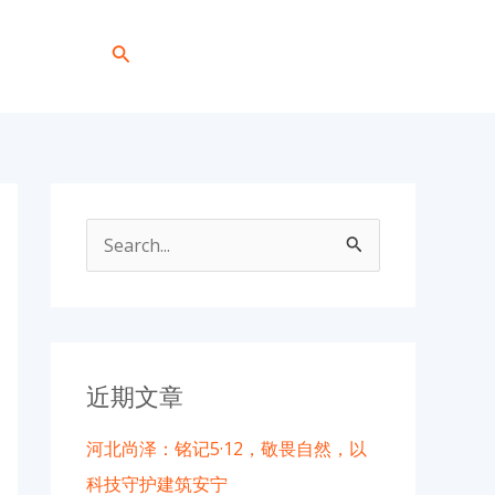
搜
+86 191 0318 1818
索
搜
索
：
近期文章
河北尚泽：铭记5·12，敬畏自然，以
科技守护建筑安宁