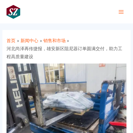
跳
Post
Main
至
navigation
+86 191 0318 1818
Men
内
容
首页
新闻中心
销售和市场
河北尚泽再传捷报，雄安新区阻尼器订单圆满交付，助力工
程高质量建设