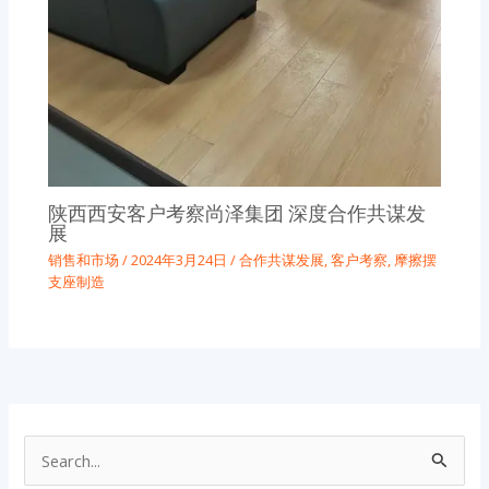
陕西西安客户考察尚泽集团 深度合作共谋发
展
销售和市场
/
2024年3月24日
/
合作共谋发展
,
客户考察
,
摩擦摆
支座制造
搜