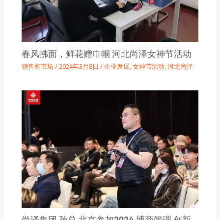
春风拂面，鲜花赠巾帼 河北尚泽女神节活动
销售和市场
/
2024年3月8日
/
企业发展
,
女神节活动
,
河北尚泽
尚泽集团 孙总 北京参加2024 博商管理 创新