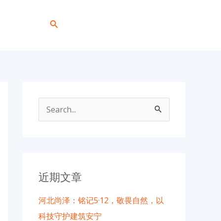
搜
+86 191 0318 1818
索
搜
索
：
近期文章
河北尚泽：铭记5·12，敬畏自然，以
科技守护建筑安宁