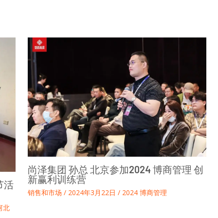
尚泽集团 孙总 北京参加2024 博商管理 创
新赢利训练营
节活
销售和市场
/
2024年3月22日
/
2024 博商管理
河北