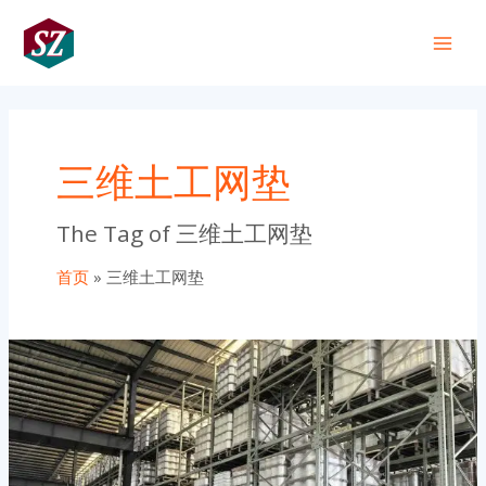
跳
Main
至
+86 191 0318 1818
Men
内
容
三维土工网垫
The Tag of 三维土工网垫
首页
三维土工网垫