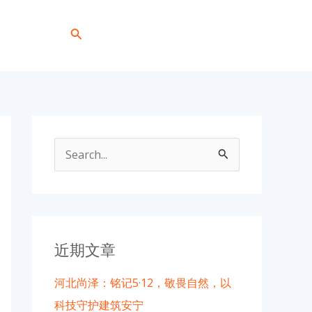
搜
+86 191 0318 1818
索
搜
索
：
近期文章
河北尚泽：铭记5·12，敬畏自然，以
科技守护建筑安宁