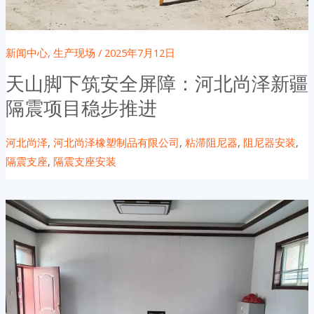
新闻中心
,
生产现场
/
2025年7月12日
天山脚下筑安全屏障：河北尚泽新疆
隔震项目稳步推进
河北尚泽
,
河北尚泽橡塑制品有限公司
,
粘滞阻尼器
,
阻尼器安装
,
隔震支座
,
隔震支座安装