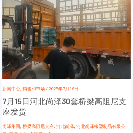
新闻中心
,
销售和市场
/
2025年7月16日
7月15日河北尚泽30套桥梁高阻尼支
座发货
尚泽集团
,
桥梁高阻尼支座
,
河北尚泽
,
河北尚泽橡塑制品有限公