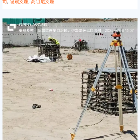
司
,
隔震支座
,
高阻尼支座