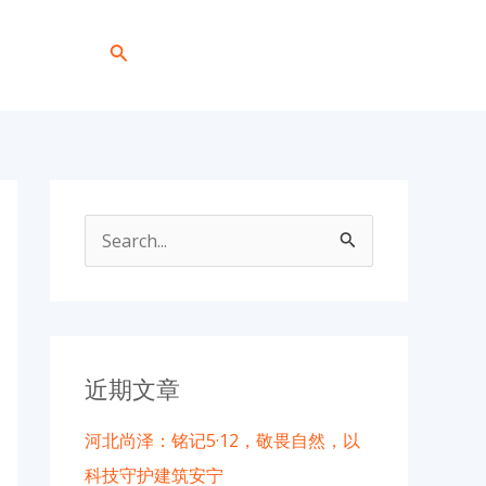
搜
+86 191 0318 1818
索
搜
索
：
近期文章
河北尚泽：铭记5·12，敬畏自然，以
科技守护建筑安宁