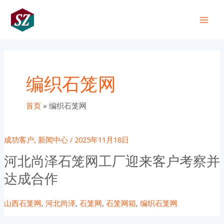
跳
Main
至
+86 191 0318 1818
Men
内
容
编织石笼网
首页
编织石笼网
成功客户
,
新闻中心
/
2025年11月18日
河北尚泽石笼网工厂迎来客户考察并
达成合作
山西石笼网
,
河北尚泽
,
石笼网
,
石笼网箱
,
编织石笼网