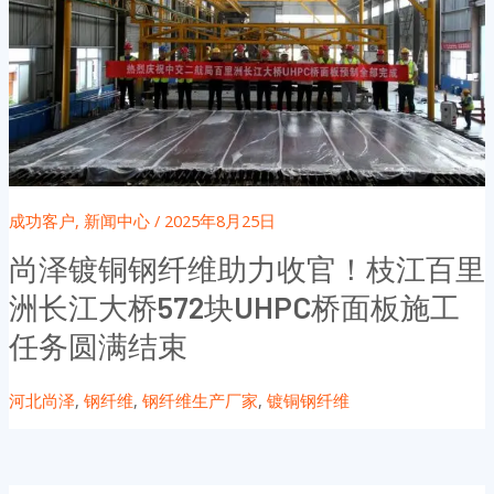
成功客户
,
新闻中心
/
2025年8月25日
尚泽镀铜钢纤维助力收官！枝江百里
洲长江大桥572块UHPC桥面板施工
任务圆满结束
河北尚泽
,
钢纤维
,
钢纤维生产厂家
,
镀铜钢纤维