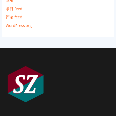
条目 feed
评论 feed
WordPress.org