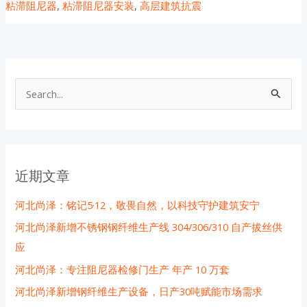
粘滞阻尼器
,
粘滞阻尼器安装
,
高层建筑抗震
搜
索
：
近期文章
河北尚泽：铭记5·12，敬畏自然，以科技守护建筑安宁
河北尚泽新增不锈钢钢纤维生产线 304/306/310 自产拔丝供
应
河北尚泽：专注阻尼器检修门生产 年产 10 万套
河北尚泽新增钢纤维生产设备，日产30吨赋能市场需求