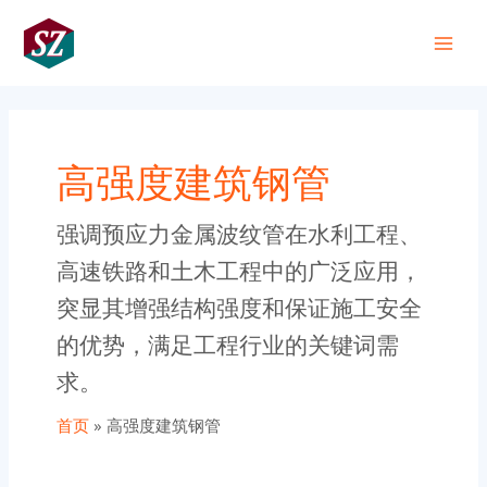
跳
Main
至
+86 191 0318 1818
Men
内
容
高强度建筑钢管
强调预应力金属波纹管在水利工程、
高速铁路和土木工程中的广泛应用，
突显其增强结构强度和保证施工安全
的优势，满足工程行业的关键词需
求。
首页
高强度建筑钢管