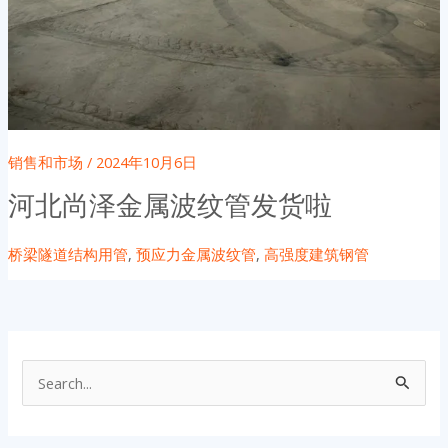
销售和市场
/
2024年10月6日
河北尚泽金属波纹管发货啦
桥梁隧道结构用管
,
预应力金属波纹管
,
高强度建筑钢管
搜
索
：